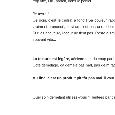
trop vite, OK, parfait, dans le panier.
Je teste !
Ce soin, c'est le cédrat à fond ! Sa couleur rap
vraiment prononcé, et si ce n'est pas une odeur
Sur les cheveux, l'odeur ne tient pas. Reste à sa
souvent vite...
La texture est légère, aérienne
, et du coup parf
Côté démêlage, ça démêle pas mal, pas de miracle n
Au final c'est un produit plutôt pas mal
, il vau
Quel soin démêlant utilisez-vous ? Tentées par ce