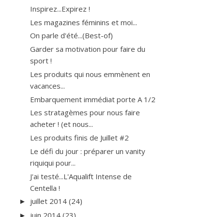
Inspirez...Expirez !
Les magazines féminins et moi...
On parle d'été...(Best-of)
Garder sa motivation pour faire du
sport !
Les produits qui nous emmènent en
vacances...
Embarquement immédiat porte A 1/2
Les stratagèmes pour nous faire
acheter ! (et nous...
Les produits finis de Juillet #2
Le défi du jour : préparer un vanity
riquiqui pour...
J'ai testé...L'Aqualift Intense de
Centella !
juillet 2014
(24)
►
juin 2014
(23)
►