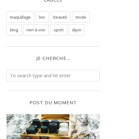
maquillage
bio
beauté
mode
blog
rien à voir
sport
dijon
JE CHERCHE...
POST DU MOMENT