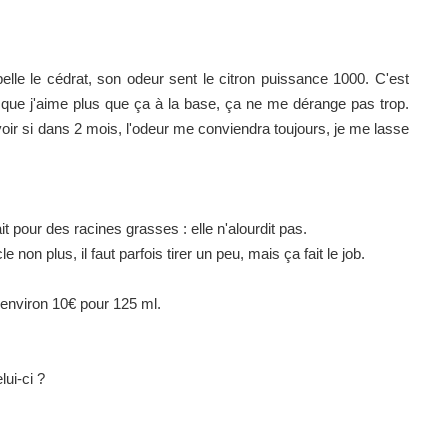
pelle le cédrat, son odeur sent le citron puissance 1000. C'est
 que j'aime plus que ça à la base, ça ne me dérange pas trop.
voir si dans 2 mois, l'odeur me conviendra toujours, je me lasse
ait pour des racines grasses : elle n'alourdit pas.
on plus, il faut parfois tirer un peu, mais ça fait le job.
t environ 10€ pour 125 ml.
lui-ci ?