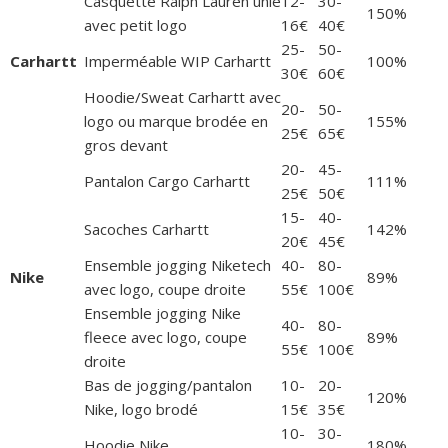
Casquette Ralph Lauren unie
12-
30-
150%
avec petit logo
16€
40€
25-
50-
Carhartt
Imperméable WIP Carhartt
100%
30€
60€
Hoodie/Sweat Carhartt avec
20-
50-
logo ou marque brodée en
155%
25€
65€
gros devant
20-
45-
Pantalon Cargo Carhartt
111%
25€
50€
15-
40-
Sacoches Carhartt
142%
20€
45€
Ensemble jogging Niketech
40-
80-
Nike
89%
avec logo, coupe droite
55€
100€
Ensemble jogging Nike
40-
80-
fleece avec logo, coupe
89%
55€
100€
droite
Bas de jogging/pantalon
10-
20-
120%
Nike, logo brodé
15€
35€
10-
30-
Hoodie Nike
180%