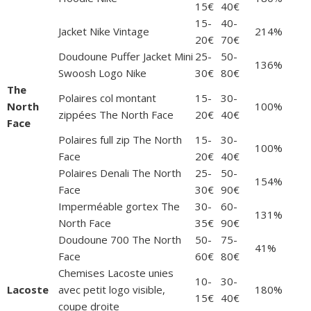
15€
40€
15-
40-
Jacket Nike Vintage
214%
20€
70€
Doudoune Puffer Jacket Mini
25-
50-
136%
Swoosh Logo Nike
30€
80€
The
Polaires col montant
15-
30-
North
100%
zippées The North Face
20€
40€
Face
Polaires full zip The North
15-
30-
100%
Face
20€
40€
Polaires Denali The North
25-
50-
154%
Face
30€
90€
Imperméable gortex The
30-
60-
131%
North Face
35€
90€
Doudoune 700 The North
50-
75-
41%
Face
60€
80€
Chemises Lacoste unies
10-
30-
Lacoste
avec petit logo visible,
180%
15€
40€
coupe droite