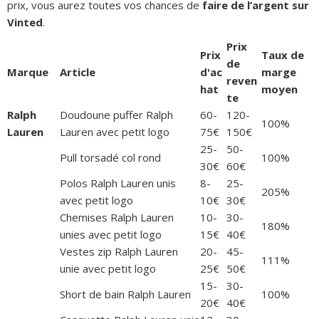
prix, vous aurez toutes vos chances de
faire de l’argent sur
Vinted
.
Prix
Prix
Taux de
de
Marque
Article
d'ac
marge
reven
hat
moyen
te
Ralph
Doudoune puffer Ralph
60-
120-
100%
Lauren
Lauren avec petit logo
75€
150€
25-
50-
Pull torsadé col rond
100%
30€
60€
Polos Ralph Lauren unis
8-
25-
205%
avec petit logo
10€
30€
Chemises Ralph Lauren
10-
30-
180%
unies avec petit logo
15€
40€
Vestes zip Ralph Lauren
20-
45-
111%
unie avec petit logo
25€
50€
15-
30-
Short de bain Ralph Lauren
100%
20€
40€