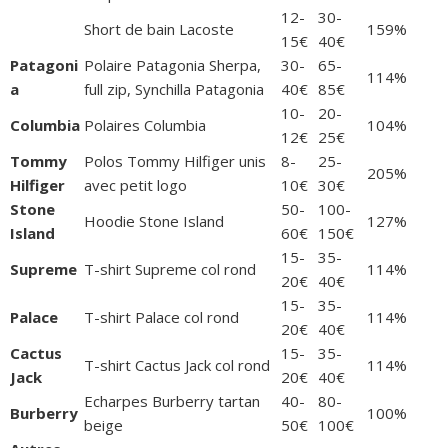
12-
30-
Short de bain Lacoste
159%
15€
40€
Patagoni
Polaire Patagonia Sherpa,
30-
65-
114%
a
full zip, Synchilla Patagonia
40€
85€
10-
20-
Columbia
Polaires Columbia
104%
12€
25€
Tommy
Polos Tommy Hilfiger unis
8-
25-
205%
Hilfiger
avec petit logo
10€
30€
Stone
50-
100-
Hoodie Stone Island
127%
Island
60€
150€
15-
35-
Supreme
T-shirt Supreme col rond
114%
20€
40€
15-
35-
Palace
T-shirt Palace col rond
114%
20€
40€
Cactus
15-
35-
T-shirt Cactus Jack col rond
114%
Jack
20€
40€
Echarpes Burberry tartan
40-
80-
Burberry
100%
beige
50€
100€