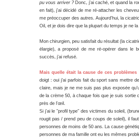
pu vous arriver ?
Donc, j'ai caché, et quand la r
en fait), j'ai décidé de me ré-attacher les cheveu
me préoccuper des autres. Aujourd'hui, la cicatrice
Oil, et je dois dire que la plupart du temps je ne
Mon chirurgien, peu satisfait du résultat (la cica
élargie), a proposé de me ré-opérer dans le b
succès, j'ai refusé.
Mais quelle était la cause de ces problèmes
doigt : oui j’ai parfois fait du sport sans mettre 
claire, mais je ne me suis pas plus exposée qu
de la crème 50, à chaque fois que je suis sortie
près de l'œil.
Si j'ai le "profil type" des victimes du soleil, (br
rougit pas / prend peu de coups de soleil), il f
personnes de moins de 50 ans. La cause génétiqu
personnes de ma famille ont eu les mêmes prob