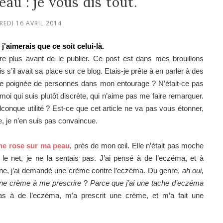
eau : je vous dis tout.
REDI 16 AVRIL 2014
j'aimerais que ce soit celui-là.
e plus avant de le publier. Ce post est dans mes brouillons
s’il avait sa place sur ce blog. Etais-je prête à en parler à des
une poignée de personnes dans mon entourage ? N’était-ce pas
 moi qui suis plutôt discrète, qui n’aime pas me faire remarquer.
lconque utilité ? Est-ce que cet article ne va pas vous étonner,
, je n’en suis pas convaincue.
che rose sur ma peau
, près de mon œil. Elle n’était pas moche
le net, je ne la sentais pas. J’ai pensé à de l’eczéma, et à
omne, j’ai demandé une crème contre l’eczéma. Du genre,
ah oui,
 une crème à me prescrire
?
Parce que j’ai une tache d’eczéma
pas à de l’eczéma, m’a prescrit une crème, et m’a fait une