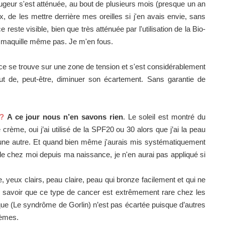
ougeur s'est atténuée, au bout de plusieurs mois (presque un an
x, de les mettre derrière mes oreilles si j'en avais envie, sans
 reste visible, bien que très atténuée par l'utilisation de la Bio-
 la maquille même pas. Je m'en fous.
trice se trouve sur une zone de tension et s'est considérablement
ut de, peut-être, diminuer son écartement. Sans garantie de
 ?
A ce jour nous n’en savons rien
. Le soleil est montré du
de crème, oui j’ai utilisé de la SPF20 ou 30 alors que j’ai la peau
’une autre. Et quand bien même j'aurais mis systématiquement
 de chez moi depuis ma naissance, je n'en aurai pas appliqué si
une, yeux clairs, peau claire, peau qui bronze facilement et qui ne
aut savoir que ce type de cancer est extrêmement rare chez les
e (Le syndrôme de Gorlin) n’est pas écartée puisque d’autres
lèmes.