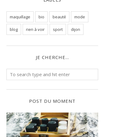
maquillage
bio
beauté
mode
blog
rien à voir
sport
dijon
JE CHERCHE...
POST DU MOMENT