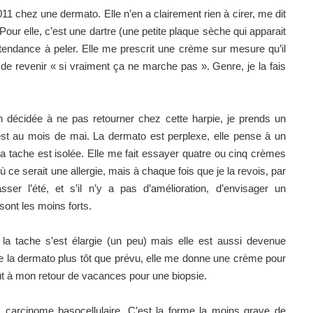
2011 chez une dermato. Elle n’en a clairement rien à cirer, me dit
our elle, c’est une dartre (une petite plaque sèche qui apparait
is tendance à peler. Elle me prescrit une crème sur mesure qu’il
 de revenir « si vraiment ça ne marche pas ». Genre, je la fais
n décidée à ne pas retourner chez cette harpie, je prends un
 est au mois de mai. La dermato est perplexe, elle pense à un
la tache est isolée. Elle me fait essayer quatre ou cinq crèmes
où ce serait une allergie, mais à chaque fois que je la revois, par
ser l’été, et s’il n’y a pas d’amélioration, d’envisager un
ont les moins forts.
la tache s’est élargie (un peu) mais elle est aussi devenue
voie la dermato plus tôt que prévu, elle me donne une crème pour
août à mon retour de vacances pour une biopsie.
 carcinome basocellulaire. C’est la forme la moins grave de