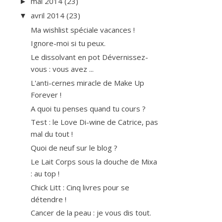
mai 2014
(23)
►
avril 2014
(23)
▼
Ma wishlist spéciale vacances !
Ignore-moi si tu peux.
Le dissolvant en pot Dévernissez-
vous : vous avez ...
L'anti-cernes miracle de Make Up
Forever !
A quoi tu penses quand tu cours ?
Test : le Love Di-wine de Catrice, pas
mal du tout !
Quoi de neuf sur le blog ?
Le Lait Corps sous la douche de Mixa
: au top !
Chick Litt : Cinq livres pour se
détendre !
Cancer de la peau : je vous dis tout.