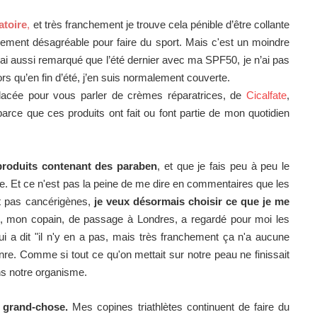
atoire
,
et très franchement je trouve cela pénible d’être collante
lement désagréable pour faire du sport. Mais c'est un moindre
J’ai aussi remarqué que l’été dernier avec ma SPF50, je n’ai pas
rs qu’en fin d’été, j’en suis normalement couverte.
placée pour vous parler de crèmes réparatrices, de
Cicalfate
,
parce que ces produits ont fait ou font partie de mon quotidien
 produits contenant des paraben
, et que je fais peu à peu le
e. Et ce n'est pas la peine de me dire en commentaires que les
nt pas cancérigènes,
je veux désormais choisir ce que je me
e, mon copain, de passage à Londres, a regardé pour moi les
i a dit "il n'y en a pas, mais très franchement ça n'a aucune
nre. Comme si tout ce qu'on mettait sur notre peau ne finissait
ns notre organisme.
à grand-chose.
Mes copines triathlètes continuent de faire du