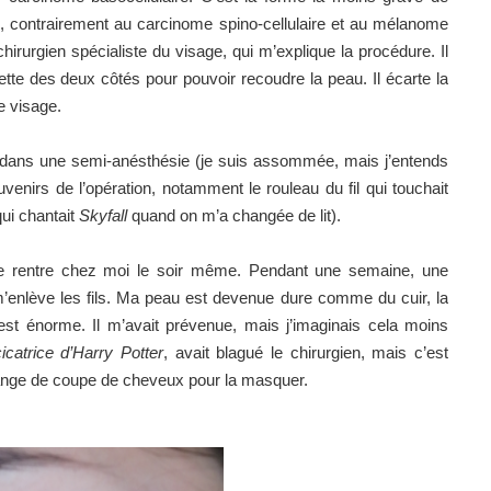
, contrairement au carcinome spino-cellulaire et au mélanome
chirurgien spécialiste du visage, qui m’explique la procédure. Il
tte des deux côtés pour pouvoir recoudre la peau. Il écarte la
e visage.
, dans une semi-anésthésie (je suis assommée, mais j’entends
enirs de l’opération, notamment le rouleau du fil qui touchait
ui chantait
Skyfall
quand on m’a changée de lit).
je rentre chez moi le soir même. Pendant une semaine, une
 m’enlève les fils. Ma peau est devenue dure comme du cuir, la
le est énorme. Il m’avait prévenue, mais j’imaginais cela moins
icatrice d’Harry Potter
, avait blagué le chirurgien, mais c’est
change de coupe de cheveux pour la masquer.