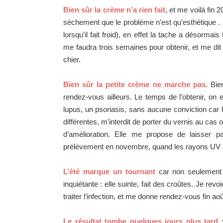
Bien sûr la crème n’a rien fait
, et me voilà fin 
sèchement que le problème n’est qu’esthétique . P
lorsqu’il fait froid), en effet la tache a désorma
me faudra trois semaines pour obtenir, et me dit
chier.
Bien sûr la petite crème ne marche pas
. Bie
rendez-vous ailleurs. Le temps de l’obtenir, on
lupus, un psoriasis, sans aucune conviction car 
différentes, m’interdit de porter du vernis au cas 
d’amélioration. Elle me propose de laisser pas
prélèvement en novembre, quand les rayons UV s
L’été marque un tournant
car non seulement 
inquiétante : elle suinte, fait des croûtes. Je re
traiter l’infection, et me donne rendez-vous fin 
Le résultat tombe quelques jours plus tard
: