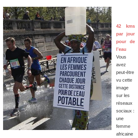
42 kms
par jour
pour de
l’eau
Vous
avez
peut-être
vu cette
image
sur les
réseaux
sociaux :
une
femme
africaine