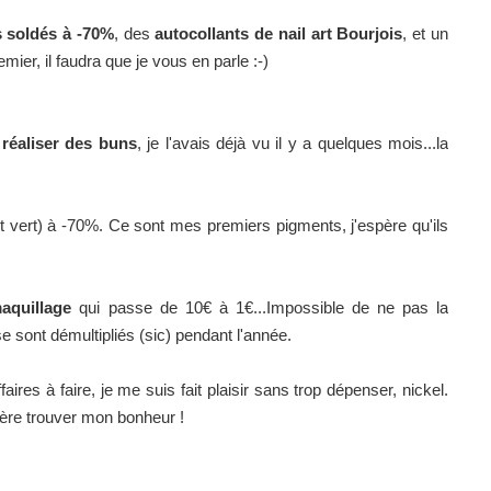
s soldés à -70%
, des
autocollants de nail art Bourjois
, et un
ier, il faudra que je vous en parle :-)
 réaliser des buns
, je l'avais déjà vu il y a quelques mois...la
et vert) à -70%. Ce sont mes premiers pigments, j'espère qu'ils
maquillage
qui passe de 10€ à 1€...Impossible de ne pas la
e sont démultipliés (sic) pendant l'année.
ffaires à faire, je me suis fait plaisir sans trop dépenser, nickel.
ère trouver mon bonheur !