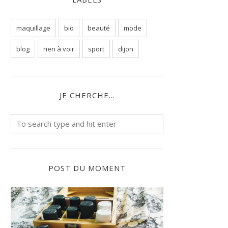
maquillage
bio
beauté
mode
blog
rien à voir
sport
dijon
JE CHERCHE...
POST DU MOMENT