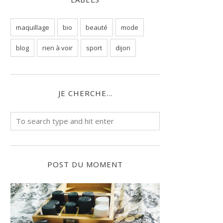
maquillage
bio
beauté
mode
blog
rien à voir
sport
dijon
JE CHERCHE...
POST DU MOMENT